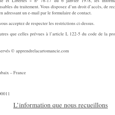
e et Libertés » nº 78-17 du 6 janvier 1978, les informa
sables du traitement. Vous disposez d’un droit d’accès, de rec
n adressant un e-mail par le formulaire de contact.
vous acceptez de respecter les restrictions ci-dessus.
res que celles prévues à l’article L 122-5 du code de la propr
réservés © apprendrelacartomancie.com
baix – France
00011
L’information que nous recueillons