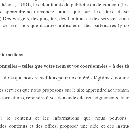
éant), l’URL, les identifiants de publicité ou de contenu (le ca
s apprendrelacartomancie, ainsi que sur les sites et se
) Des widgets, des plug-ins, des boutons ou des services con
de tiers, tels que d’autres utilisateurs, des partenaires (y c
 informations
nelles – telles que votre nom et vos coordonnées – à des ti
mations que nous recueillons pour nos intérêts légitimes, notam
 les services que nous proposons sur le site apprendrelacartom
 de formations, répondre à vos demandes de renseignements, four
iser le contenu et les informations que nous pouvons
es contenus et des offres, proposer une aide et des instruc