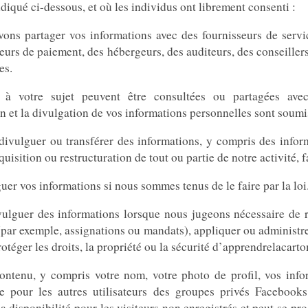
qué ci-dessous, et où les individus ont librement consenti :
ons partager vos informations avec des fournisseurs de service
seurs de paiement, des hébergeurs, des auditeurs, des conseillers
es.
s à votre sujet peuvent être consultées ou partagées avec 
n et la divulgation de vos informations personnelles sont soumis
divulguer ou transférer des informations, y compris des inform
cquisition ou restructuration de tout ou partie de notre activité, 
r vos informations si nous sommes tenus de le faire par la loi
vulguer des informations lorsque nous jugeons nécessaire de 
(par exemple, assignations ou mandats), appliquer ou administre
rotéger les droits, la propriété ou la sécurité d’apprendrelacarto
contenu, y compris votre nom, votre photo de profil, vos infor
ble pour les autres utilisateurs des groupes privés Facebook
a disponibilité pour les visiteurs non enregistrés et peut se pro